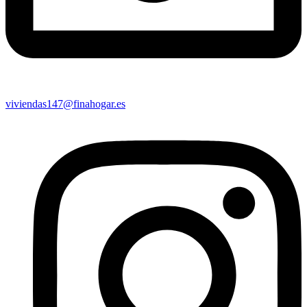
viviendas147@finahogar.es