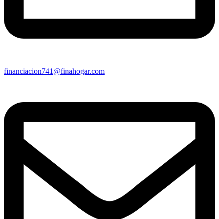
financiacion741@finahogar.com