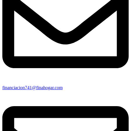
financiacion741@finahogar.com