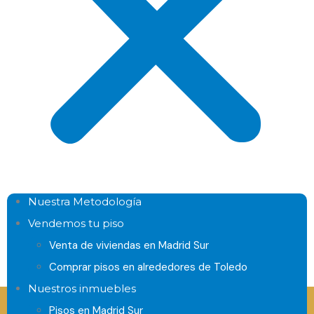
Nuestra Metodología
Vendemos tu piso
Venta de viviendas en Madrid Sur
Comprar pisos en alrededores de Toledo
Nuestros inmuebles
Consigue hasta el 100% de tu hipoteca
Pisos en Madrid Sur