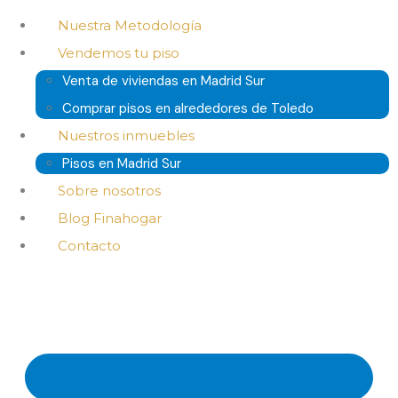
Nuestra Metodología
Vendemos tu piso
Venta de viviendas en Madrid Sur
Comprar pisos en alrededores de Toledo
Nuestros inmuebles
Pisos en Madrid Sur
Sobre nosotros
Blog Finahogar
Contacto