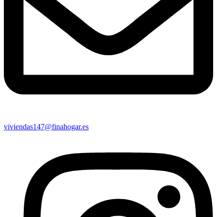
viviendas147@finahogar.es