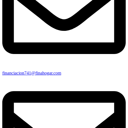
financiacion741@finahogar.com