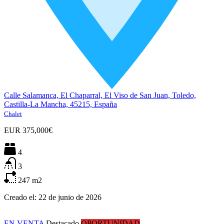
Calle Salamanca, El Chaparral, El Viso de San Juan, Toledo,
Castilla-La Mancha, 45215, España
Chalet
EUR
375,000€
4
3
247
m2
Creado el:
22 de junio de 2026
EN VENTA
Destacado
OPORTUNIDAD