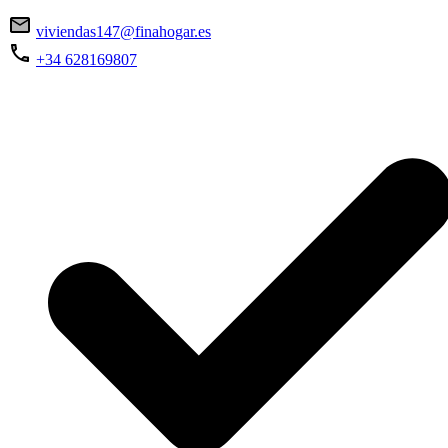
viviendas147@finahogar.es
+34 628169807