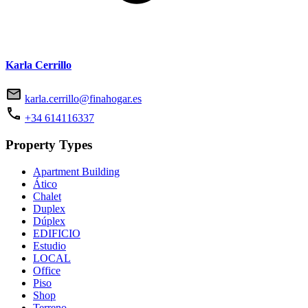
Karla Cerrillo
karla.cerrillo@finahogar.es
+34 614116337
Property Types
Apartment Building
Ático
Chalet
Duplex
Dúplex
EDIFICIO
Estudio
LOCAL
Office
Piso
Shop
Terreno