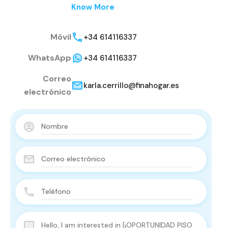
Know More
Móvil
+34 614116337
WhatsApp
+34 614116337
Correo
karla.cerrillo@finahogar.es
electrónico