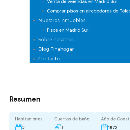
Venta de viviendas en Madrid Sur
Comprar pisos en alrededores de Tole
Nuestros inmuebles
Pisos en Madrid Sur
Sobre nosotros
Blog Finahogar
Contacto
Resumen
Habitaciones
Cuartos de baño
Año de Const
3
1
1973