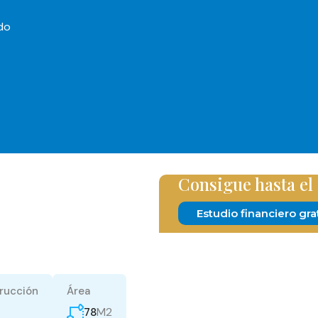
do
Consigue hasta el
Estudio financiero gra
rucción
Área
M2
78