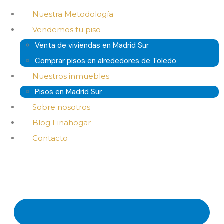
Nuestra Metodología
Vendemos tu piso
Venta de viviendas en Madrid Sur
Comprar pisos en alrededores de Toledo
Nuestros inmuebles
Pisos en Madrid Sur
Sobre nosotros
Blog Finahogar
Contacto