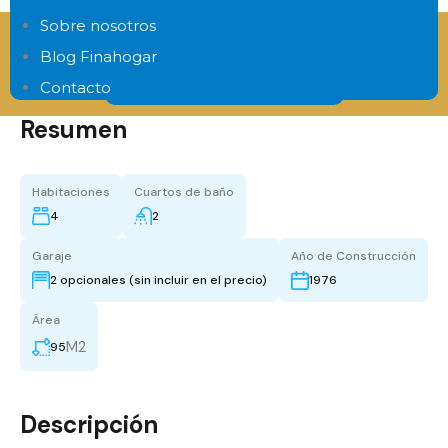
Sobre nosotros
Consigue hasta el 100% de tu hipoteca
Blog Finahogar
Contacto
Estudio financiero gratis
Resumen
Habitaciones
Cuartos de baño
4
2
Garaje
Año de Construcción
2 opcionales (sin incluir en el precio)
1976
Área
M2
95
Descripción